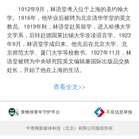
1912年9月，林语堂考入位于上海的圣约翰大
学。1916年，他毕业后被聘为北京清华学堂的英文
教员。1919年秋，林语堂赴美留学，进入哈佛大学
文学系，后转赴德国莱比锡大学攻读语言学。1923
年9月，林语堂学成归来。他先后在北京大学、北
京师范大学、厦门大学等校教书。1927年11月，林
语堂被聘为中央研究院英文编辑兼国际出版品交换
处长，开始了他在上海的生活。
在当时的上海，拥有留声机是一种身份标志。
查看全文>>
林语堂是上海文化圈里比较早拥有留声机的人。当
时留声机的价格不菲。林语堂不惜花费数十元购置
了留声机。林语堂喜欢听古今中外的名曲，例如卡
青蜂侠青年守护平台
不良信息举报
罗索、莉莉邦丝的流行歌曲，贝多芬、莫扎特、肖
邦的古典乐曲。好友刘半农作词、赵元任作曲的
中青网新媒体科技（北京）有限公司版权所有
《教我如何不想他》，也是他十分喜欢并经常听