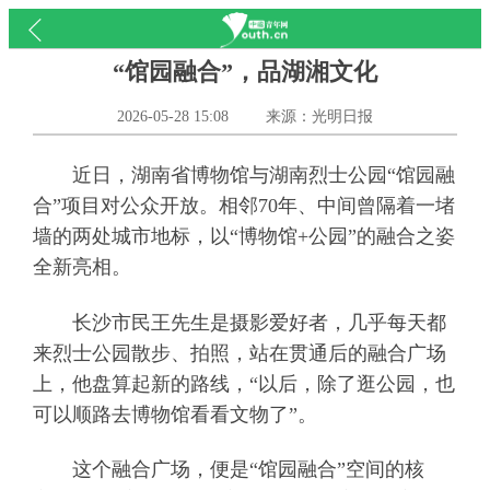
“馆园融合”，品湖湘文化
2026-05-28 15:08
来源：光明日报
近日，湖南省博物馆与湖南烈士公园“馆园融
合”项目对公众开放。相邻70年、中间曾隔着一堵
墙的两处城市地标，以“博物馆+公园”的融合之姿
全新亮相。
长沙市民王先生是摄影爱好者，几乎每天都
来烈士公园散步、拍照，站在贯通后的融合广场
上，他盘算起新的路线，“以后，除了逛公园，也
可以顺路去博物馆看看文物了”。
这个融合广场，便是“馆园融合”空间的核