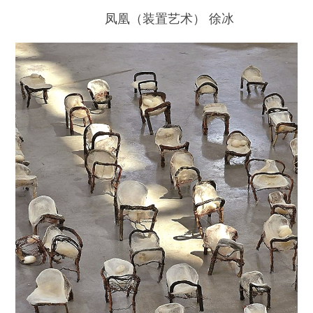
凤凰（装置艺术） 徐冰