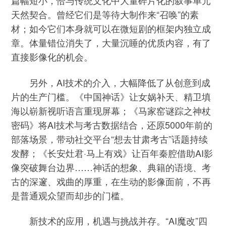
篇幅短小，恰与传统文化中大量碎片化的叙事单元
天然契合。曾经它们是等待大制作来“召唤”的素
材；如今它们本身就可以在微短剧的框架内独立成
章。体量错位消失了，大量沉睡的优质内容，有了
直接影像化的机会。
另外，AI技术的介入，大幅降低了从创意到成
片的生产门槛。《中国神话》让女娲补天、精卫填
海以崭新视听语言重现屏幕；《马家窑谜踪之神杖
密码》将AI技术与考古数据结合，还原5000年前的
部落场景，带动社交平台“想去甘肃考古”话题持续
发酵；《长安灶君·马上有戏》让百年秦腔借助AI影
像突破舞台边界……神话的想象、典籍的语境、考
古的深邃、戏曲的厚重，在生动的影像面前，不再
是普通观众望而却步的门槛。
新技术的应用，机遇与挑战并存。“AI魔改”四