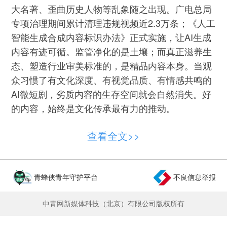
大名著、歪曲历史人物等乱象随之出现。广电总局
专项治理期间累计清理违规视频近2.3万条；《人工
智能生成合成内容标识办法》正式实施，让AI生成
内容有迹可循。监管净化的是土壤；而真正滋养生
态、塑造行业审美标准的，是精品内容本身。当观
众习惯了有文化深度、有视觉品质、有情感共鸣的
AI微短剧，劣质内容的生存空间就会自然消失。好
的内容，始终是文化传承最有力的推动。
文化传承，在每个时代都有新的载体。雕版印
查看全文>>
刷让典籍得以流传，广播电视让地方戏曲越过方言
边界。今天，AI微短剧在某种程度上正在承担相似
的角色——让那些长期难以影像化的传统文化内
青蜂侠青年守护平台
不良信息举报
容，找到当代的观看者。当百年秦腔借助AI影像走
出西北，当《山海经》的神话故事在新的视听语言
中青网新媒体科技（北京）有限公司版权所有
里重获生命，技术与人文之间，正在形成新的默