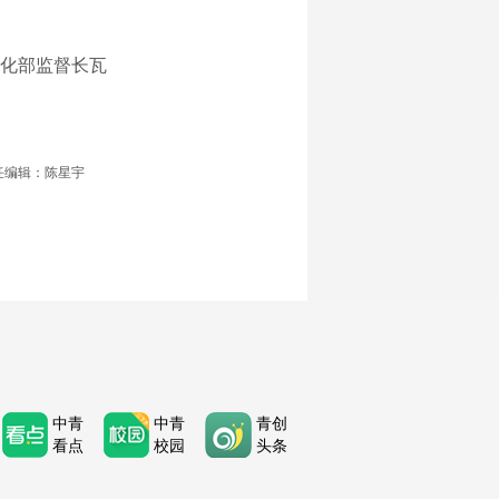
化部监督长瓦
任编辑：陈星宇
中青
中青
青创
看点
校园
头条