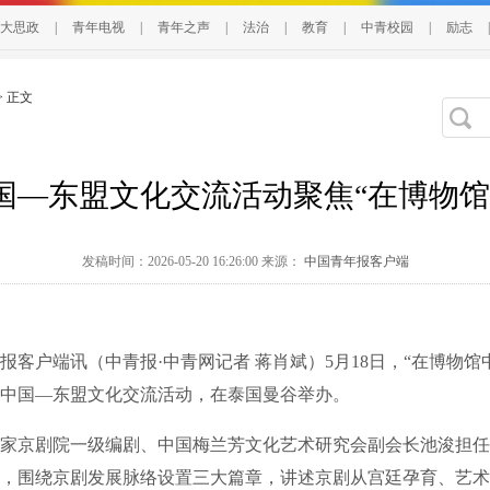
大思政
|
青年电视
|
青年之声
|
法治
|
教育
|
中青校园
|
励志
|
> 正文
国—东盟文化交流活动聚焦“在博物馆
发稿时间：2026-05-20 16:26:00 来源：
中国青年报客户端
户端讯（中青报·中青网记者 蒋肖斌）5月18日，“在博物馆
四届中国—东盟文化交流活动，在泰国曼谷举办。
京剧院一级编剧、中国梅兰芳文化艺术研究会副会长池浚担任
，围绕京剧发展脉络设置三大篇章，讲述京剧从宫廷孕育、艺术