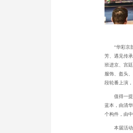
“华彩京韵·
芳、遇见传承
班进京、宫廷
服饰、盔头、
段轮番上演，
值得一提的
蓝本，由清华
个构件，由中
本届活动还于