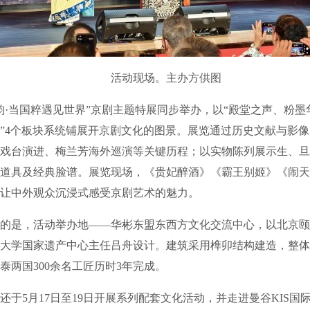
活动现场。主办方供图
当国粹遇见世界”京剧主题特展同步举办，以“殿堂之声、粉墨
”4个板块系统铺展开京剧文化的图景。展览通过历史文献与影
戏台演进、梅兰芳海外巡演等关键历程；以实物陈列展示生、旦
道具及经典脸谱。展览现场，《贵妃醉酒》《霸王别姬》《闹天
让中外观众沉浸式感受京剧艺术的魅力。
是，活动举办地——华彬东盟东西方文化交流中心，以北京颐
大学国家遗产中心主任吕舟设计。建筑采用榫卯结构建造，整体
泰两国300余名工匠历时3年完成。
5月17日至19日开展系列配套文化活动，并走进曼谷KIS国