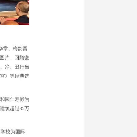
华章、梅韵留
像图片，回顾徽
、净、丑行当
宫》等经典选
和园仁寿殿为
建筑超过35万
际学校为国际