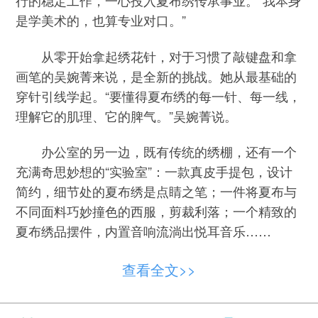
行的稳定工作，一心投入夏布绣传承事业。“我本身
是学美术的，也算专业对口。”
从零开始拿起绣花针，对于习惯了敲键盘和拿
画笔的吴婉菁来说，是全新的挑战。她从最基础的
穿针引线学起。“要懂得夏布绣的每一针、每一线，
理解它的肌理、它的脾气。”吴婉菁说。
办公室的另一边，既有传统的绣棚，还有一个
充满奇思妙想的“实验室”：一款真皮手提包，设计
简约，细节处的夏布绣是点睛之笔；一件将夏布与
不同面料巧妙撞色的西服，剪裁利落；一个精致的
夏布绣品摆件，内置音响流淌出悦耳音乐……
“我是非遗的传承者，也是夏布绣的‘经纪
查看全文>>
人’。”吴婉菁说。她玩转短视频、直播、设计研学
课程……在新余的仙女湖马拉松上，1万份夏布绣