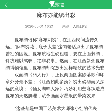
麻布亦能绣出彩
2026-05-31 16:21
来源：人民日报
夏布绣俗称“麻布刺绣”，在江西民间流传久
远。“麻布绣花，底子太差”这句老话点出了夏布绣
曾经的困境。夏布质地生硬粗糙，要在上面刺绣，
针线难以驾驭，绝非易事。然而，在江西新余夏布
绣博物馆里，夏布绣却绽放出别样精致的艺术光彩
——双面绣《丽人行》，正反两面图案除落款和印
章外分毫不差；《江西如此多娇》绣出磅礴而又深
远的意境；《仙女湖畔人家》巧妙利用苎麻织造成
夏布的天然肌理，赋予画面水墨般的晕染效果……
“这些都是中国工艺美术大师张小红的代表