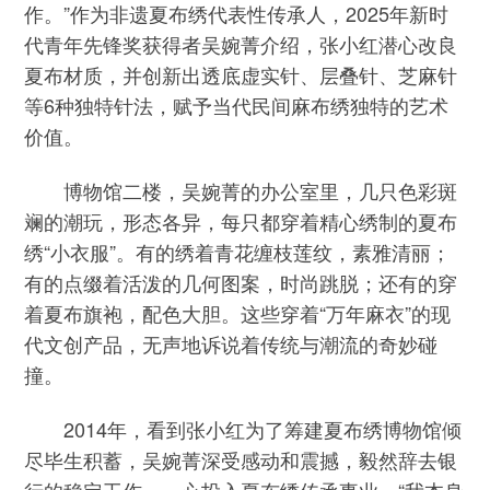
作。”作为非遗夏布绣代表性传承人，2025年新时
代青年先锋奖获得者吴婉菁介绍，张小红潜心改良
夏布材质，并创新出透底虚实针、层叠针、芝麻针
等6种独特针法，赋予当代民间麻布绣独特的艺术
价值。
博物馆二楼，吴婉菁的办公室里，几只色彩斑
斓的潮玩，形态各异，每只都穿着精心绣制的夏布
绣“小衣服”。有的绣着青花缠枝莲纹，素雅清丽；
有的点缀着活泼的几何图案，时尚跳脱；还有的穿
着夏布旗袍，配色大胆。这些穿着“万年麻衣”的现
代文创产品，无声地诉说着传统与潮流的奇妙碰
撞。
2014年，看到张小红为了筹建夏布绣博物馆倾
尽毕生积蓄，吴婉菁深受感动和震撼，毅然辞去银