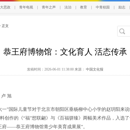
大思政
|
青年电视
|
青年之声
|
法治
|
教育
|
中青校园
|
励志
|
> 正文
恭王府博物馆：文化育人 活态传承
发稿时间：2026-06-01 11:38:00 来源：
中国文化报
卢 旭
一”国际儿童节对于北京市朝阳区垂杨柳中心小学的赵玥阳来说
料创作的《“福”想联翩》与《百福骈臻》两幅美术作品，入选了于
王府——恭王府博物馆青少年美育成果展”。