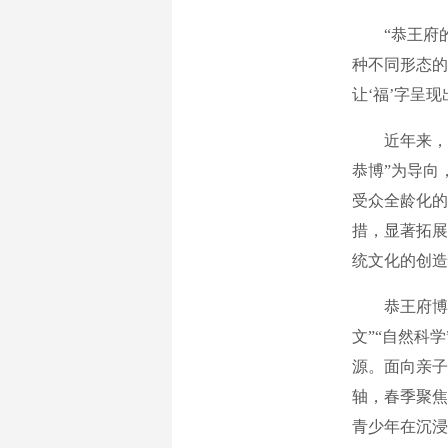
“恭王府的
种不同形态的
让‘福’字呈
近年来，恭
恭博”为导向
受众全龄化的
措，显著拓展
统文化的创造
恭王府博物馆
文”“自然科
源。面向亲子
轴，春季聚焦
青少年在沉浸