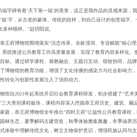
福字碑有着‘天下第一福’的美誉，这正是我作品的灵感来源，
‘福’字，从古老的篆体、传统的纹样，到自己设计的创意福字、
现出多种模样。”赵玥阳说。
王府博物馆围绕落实“活态传承、全龄浸润、专业赋能”核心理
，系统推进公共教育工作高质量发展，实现了教育内容多样化、
目标。通过研学课程、展教融合、主题日互动、馆校协同、品牌
了博物馆的教育功能，增强了文化传播的感染力与社会影响力，
性转化与创新性发展注入了强劲动力。
自2021年起系统开启社会教育课程研发，初步搭建了“艺术美
学”三大类别课程板块，课程内容深入挖掘恭王府历史、建筑、藏
家庭，恭王府博物馆全年推出“四时王府”公益性公共教育课程
园林生态，夏季解码古建营造，秋季体验雅集雅趣，冬季涵养历
式体验中理解传统文化，树立文物保护意识，增强民族认同与文