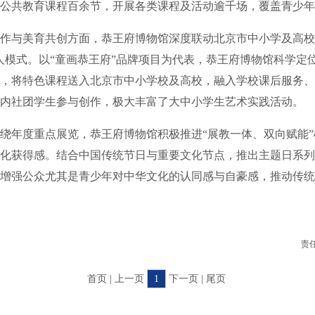
公共教育课程百余节，开展各类课程及活动逾千场，覆盖青少年
与美育共创方面，恭王府博物馆深度联动北京市中小学及高校
人模式。以“童画恭王府”品牌项目为代表，恭王府博物馆科学定
，将特色课程送入北京市中小学校及高校，融入学校课后服务、
内社团学生参与创作，极大丰富了大中小学生艺术实践活动。
年度重点展览，恭王府博物馆积极推进“展教一体、双向赋能”
化获得感。结合中国传统节日与重要文化节点，推出主题日系列
增强公众尤其是青少年对中华文化的认同感与自豪感，推动传统
责
首页 | 上一页
1
下一页 | 尾页