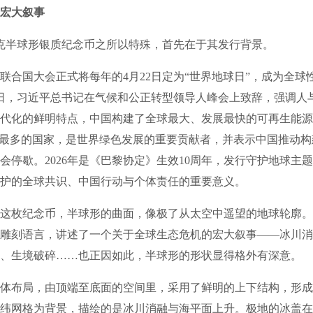
宏大叙事
克半球形银质纪念币之所以特殊，首先在于其发行背景。
联合国大会正式将每年的4月22日定为“世界地球日”，成为全球
月23日，习近平总书记在气候和公正转型领导人峰会上致辞，强调人
代化的鲜明特点，中国构建了全球最大、发展最快的可再生能源
快最多的国家，是世界绿色发展的重要贡献者，并表示中国推动
会停歇。2026年是《巴黎协定》生效10周年，发行守护地球主
护的全球共识、中国行动与个体责任的重要意义。
枚纪念币，半球形的曲面，像极了从太空中遥望的地球轮廓。
雕刻语言，讲述了一个关于全球生态危机的宏大叙事——冰川消
、生境破碎……也正因如此，半球形的形状显得格外有深意。
布局，由顶端至底面的空间里，采用了鲜明的上下结构，形成
纬网格为背景，描绘的是冰川消融与海平面上升。极地的冰盖在