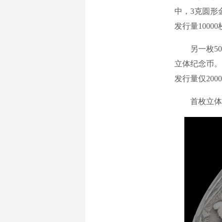
中，3克圆形
发行量10000
另一枚50
立体纪念币。该
发行量仅200
首枚立体币