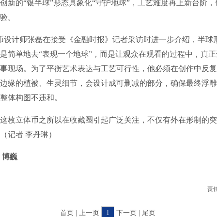
创新的“银半球”形态具象化“守护地球”，工艺难度再上新台阶
验。
币设计师张磊在接受《金融时报》记者采访时进一步介绍，半球
是简单地去“表现一个地球”，而是让观众在观看的过程中，真
事现场。为了平衡艺术表达与工艺可行性，他必须在创作中反复
边缘的植被、生灵细节，会设计成可删减的部分，确保最终浮雕
整体构图不违和。
枚立体币之所以在收藏圈引起广泛关注，不仅有外在形制的突
（
记者 李丹琳）
 博巍
责
首页 | 上一页
1
下一页 | 尾页