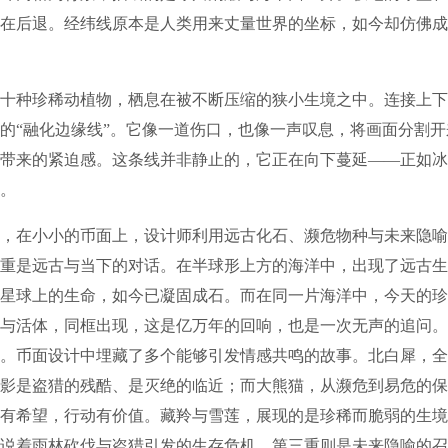
在后退。经纬线原本是人类用来丈量世界的坐标，如今却仿佛成
种珍稀动植物，栖息在被不断压缩的狭小生境之中。连接上下
的“融化边缘线”。它像一道伤口，也像一声叹息，将画面分割
带来的紧迫感。这条线并非静止的，它正在向下蔓延——正如冰
。
在小小的币面上，设计师利用远古化石、濒危物种与未来隐喻
重是远古与当下的对话。在半球形上方的海洋中，出现了远古生
星球上的生命，如今已凝固成石。而在同一片海洋中，今天的珍
与活体，同框出现，这是亿万年的回响，也是一次无声的追问。
。币面设计中埋藏了多个能够引发情感共鸣的故事。北白犀，全
影是盗猎的残酷、是灭绝的临近；而大熊猫，从濒危到易危的保
有希望，行动有价值。藏羚与雪莲，展现的是珍稀而脆弱的生境
说着雨林砍伐与盗猎引发的生存危机。第三重则是未来隐喻的召